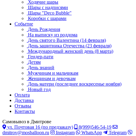
Ходячие шары
Шары с надписями
Шары "Deco Bubble"
Коробки с шарами
Событие
День Рождения
На выписку из роддома
День святого Валентина (14 февраля)
День защитника Отечества (23 февраля)
Международный женский день (8 марта)
Гендер-пати
Детям
День знаний
Мужчинам и мальчикам
Женщинам и девочкам
День матери (последнее воскресенье ноября)
Новый год
Оплата
Доставка
Отзывы
Контакты
Самовывоз в Дмитрове
ул. Почтовая 16 (по предзаказу)
8(999)546-54-19
dmitrov@mosballoon.ru
Instagram
WhatsApp
Telegram