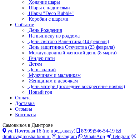
Ходячие шары
Шары с надписями
Шары "Deco Bubble"
Коробки с шарами
Событие
День Рождения
На выписку из роддома
День святого Валентина (14 февраля)
День защитника Отечества (23 февраля)
Международный женский день (8 марта)
Гендер-пати
Детям
День знаний
Мужчинам и мальчикам
Женщинам и девочкам
День матери (последнее воскресенье ноября)
Новый год
Оплата
Доставка
Отзывы
Контакты
Самовывоз в Дмитрове
ул. Почтовая 16 (по предзаказу)
8(999)546-54-19
dmitrov@mosballoon.ru
Instagram
WhatsApp
Telegram