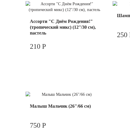
Шампа
Ассорти "С Днём Рождения!"
(тропический микс) (12''/30 см),
пастель
250 
210 Р
Малыш Мальчик (26"/66 см)
750 Р