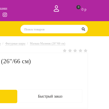
0
 нами
0 р
ы
Фигурные шары
Малыш Мальчик (26"/66 см)
26"/66 см)
Быстрый заказ