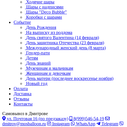
Ходячие шары
Шары с надписями
Шары "Deco Bubble"
Коробки с шарами
Событие
День Рождения
На выписку из роддома
День святого Валентина (14 февраля)
День защитника Отечества (23 февраля)
Международный женский день (8 марта)
Гендер-пати
Детям
День знаний
Мужчинам и мальчикам
Женщинам и девочкам
День матери (последнее воскресенье ноября)
Новый год
Оплата
Доставка
Отзывы
Контакты
Самовывоз в Дмитрове
ул. Почтовая 16 (по предзаказу)
8(999)546-54-19
dmitrov@mosballoon.ru
Instagram
WhatsApp
Telegram