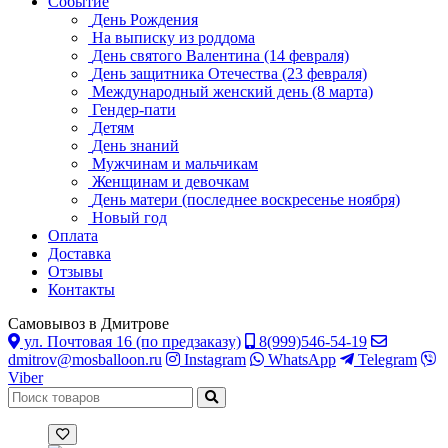
Событие
День Рождения
На выписку из роддома
День святого Валентина (14 февраля)
День защитника Отечества (23 февраля)
Международный женский день (8 марта)
Гендер-пати
Детям
День знаний
Мужчинам и мальчикам
Женщинам и девочкам
День матери (последнее воскресенье ноября)
Новый год
Оплата
Доставка
Отзывы
Контакты
Самовывоз в Дмитрове
ул. Почтовая 16 (по предзаказу)
8(999)546-54-19
dmitrov@mosballoon.ru
Instagram
WhatsApp
Telegram
Viber