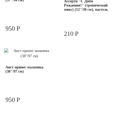
(37"/94 см)
Ассорти "С Днём
Рождения!" (тропический
микс) (12''/30 см), пастель
950 Р
210 Р
Аист принес мальчика
(38"/97 см)
950 Р