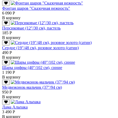
Фонтан шаров "Сказочная нежность"
6 090 Р
В корзину
Персиковые (12"/30 см), пастель
185 Р
В корзину
Сердце (19"/48 см), розовое золото (сатин)
490 Р
В корзину
Шары цифры (40"/102 см), синие
1 190 Р
В корзину
Медвежонок-мальчик (37"/94 см)
950 Р
В корзину
Лама Альпака
3 490 Р
В корзину