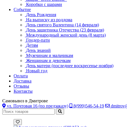
Коробки с шарами
Событие
День Рождения
На выписку из роддома
День святого Валентина (14 февраля)
День защитника Отечества (23 февраля)
Международный женский день (8 марта)
Гендер-пати
Детям
День знаний
Мужчинам и мальчикам
Женщинам и девочкам
День матери (последнее воскресенье ноября)
Новый год
Оплата
Доставка
Отзывы
Контакты
Самовывоз в Дмитрове
ул. Почтовая 16 (по предзаказу)
8(999)546-54-19
dmitrov@