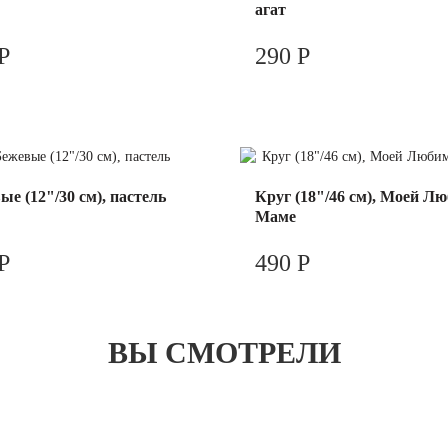
агат
Р
290 Р
ые (12"/30 см), пастель
Круг (18"/46 см), Моей Лю
Маме
Р
490 Р
ВЫ СМОТРЕЛИ