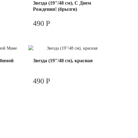
Звезда (19"/48 см), С Днем
Рождения! (брызги)
490 Р
бимой
Звезда (19"/48 см), красная
490 Р