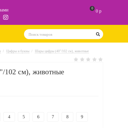
0
 нами
0 р
ы
Цифры и буквы
Шары цифры (40"/102 см), животные
/102 см), животные
4
5
6
7
8
9