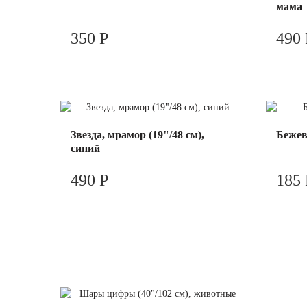
мама
350 Р
490 
Звезда, мрамор (19"/48 см),
Бежев
синий
490 Р
185 